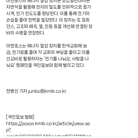
이엔포스의 에너지 절감 장치는 토르말린이라는 
자연석을 활용해 전자의 밀도를 인위적으로 증가
시켜, 전기 전도도를 향상한다. 이를 통해 전기의 
손실을 줄여 전력을 절감한다. 이 장치는 또 임피
던스, 고조파 왜곡, 열, 진동 등을 개선해 연결된 장
비의 수명을 연장한다.
이엔포스는 에너지 절감 장치를 한국교회에 보
급, 전기료를 줄여 각 교회의 부담을 줄이고 이를 
선교비로 활용하자는 ‘전기를 나눠요, 사랑을 나
눠요’ 캠페인을 국민일보와 함께 벌이고 있다.
전병선 기자 
junbs@kmib.co.kr
[국민일보 발췌]
https://www.kmib.co.kr/article/view.as
p?
arcid=0020013243&code=61221111&cp